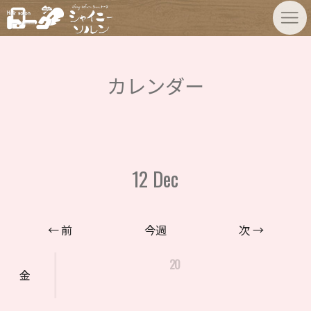
カレンダー
12
Dec
← 前
今週
次 →
20
金