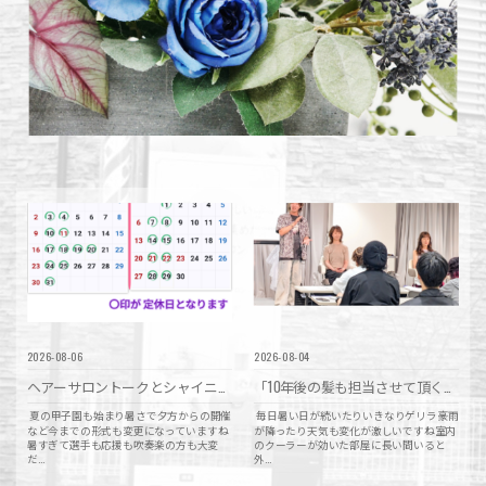
2026-08-06
2026-08-04
ヘアーサロントークとシャイニーソルンのお盆休みのお知らせ☆〜8月13日〜16日は通常営業いたします〜
「10年後の髪も担当させて頂くために」セミナーを受講してきました☆〜長年担当させて頂く覚悟と責任〜
夏の甲子園も始まり暑さで夕方からの開催
毎日暑い日が続いたりいきなりゲリラ豪雨
など今までの形式も変更になっていますね
が降ったり天気も変化が激しいですね室内
暑すぎて選手も応援も吹奏楽の方も大変
のクーラーが効いた部屋に長い間いると
だ...
外...