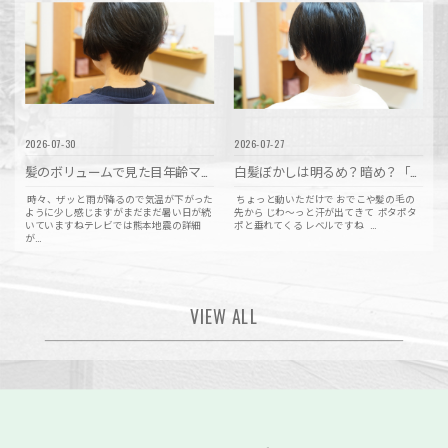
2026-07-30
2026-07-27
髪のボリュームで見た目年齢マイナス5歳☆〜バタバタ忙しく心と身体が消耗している方にヘナトリートメント〜
白髪ぼかしは明るめ？暗め？「派手に見えない」大人ツヤカラーの選び方☆
時々、ザッと雨が降るので気温が下がった
ちょっと動いただけで おでこや髪の毛の
ように少し感じますがまだまだ暑い日が続
先から じわ〜っと汗が出てきて ポタポタ
いていますねテレビでは熊本地震の詳細
ポと垂れてくる レベルですね ...
が...
VIEW ALL