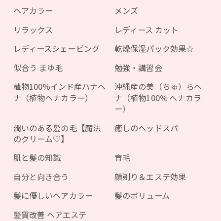
ヘアカラー
メンズ
リラックス
レディース カット
レディースシェービング
乾燥保湿パック効果☆
似合う まゆ毛
勉強・講習会
植物100%インド産ハナヘ
沖縄産の美（ちゅ）らヘ
ナ（植物ヘナカラー）
ナ（植物100％ ヘナカラ
ー）
潤いのある髪の毛【魔法
癒しのヘッドスパ
のクリーム♡】
肌と髪の知識
育毛
自分と向き合う
顔剃り＆エステ効果
髪に優しいヘアカラー
髪のボリューム
髪質改善 ヘアエステ