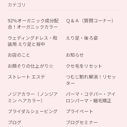
カテゴリ
92％オーガニック成分配
Ｑ＆Ａ（質問コーナー）
合！オーガニックカラー
ウェディングドレス・和
えり足・後ろ姿
装用 えり足と背中
お店のこと
お知らせ
お顔そりの仕上がり☆
クセ毛をリセット
ストレート エステ
つむじ割れ解消！リセッ
ター
ノジアカラー（ノンジア
パーマ・コテパー・アイ
ミン ヘアカラー）
ロンパーマ・縮毛矯正
ブライダルシェービング
プライベート
ブログ
ブログセミナー