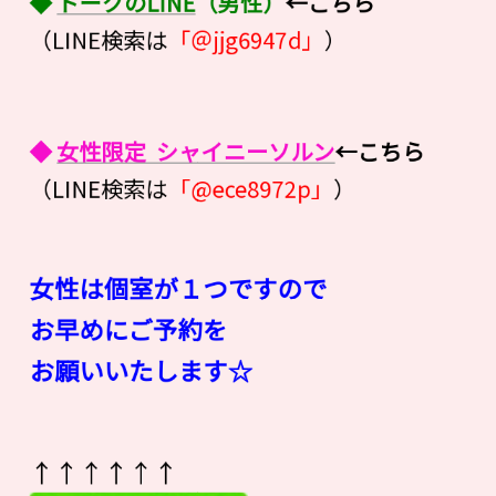
◆
トークのLINE
（男性）
←こちら
（LINE検索は
「＠jjg6947d」
）
◆
女性限定 シャイニーソルン
←こちら
（LINE検索は
「@ece8972p」
）
女性は個室が１つですので
お早めにご予約を
お願いいたします☆
↑↑↑↑↑↑