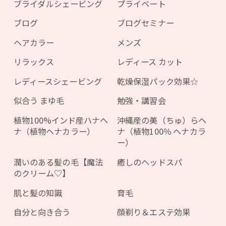
ブライダルシェービング
プライベート
ブログ
ブログセミナー
ヘアカラー
メンズ
リラックス
レディース カット
レディースシェービング
乾燥保湿パック効果☆
似合う まゆ毛
勉強・講習会
植物100%インド産ハナヘ
沖縄産の美（ちゅ）らヘ
ナ（植物ヘナカラー）
ナ（植物100％ ヘナカラ
ー）
潤いのある髪の毛【魔法
癒しのヘッドスパ
のクリーム♡】
肌と髪の知識
育毛
自分と向き合う
顔剃り＆エステ効果