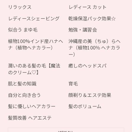
リラックス
レディース カット
レディースシェービング
乾燥保湿パック効果☆
似合う まゆ毛
勉強・講習会
植物100%インド産ハナヘ
沖縄産の美（ちゅ）らヘ
ナ（植物ヘナカラー）
ナ（植物100％ ヘナカラ
ー）
潤いのある髪の毛【魔法
癒しのヘッドスパ
のクリーム♡】
肌と髪の知識
育毛
自分と向き合う
顔剃り＆エステ効果
髪に優しいヘアカラー
髪のボリューム
髪質改善 ヘアエステ