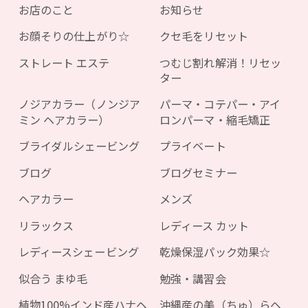
お店のこと
お知らせ
お顔そりの仕上がり☆
クセ毛をリセット
ストレート エステ
つむじ割れ解消！リセッ
ター
ノジアカラー（ノンジア
パーマ・コテパー・アイ
ミン ヘアカラー）
ロンパーマ・縮毛矯正
ブライダルシェービング
プライベート
ブログ
ブログセミナー
ヘアカラー
メンズ
リラックス
レディース カット
レディースシェービング
乾燥保湿パック効果☆
似合う まゆ毛
勉強・講習会
植物100%インド産ハナヘ
沖縄産の美（ちゅ）らヘ