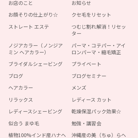
お店のこと
お知らせ
お顔そりの仕上がり☆
クセ毛をリセット
ストレート エステ
つむじ割れ解消！リセッ
ター
ノジアカラー（ノンジア
パーマ・コテパー・アイ
ミン ヘアカラー）
ロンパーマ・縮毛矯正
ブライダルシェービング
プライベート
ブログ
ブログセミナー
ヘアカラー
メンズ
リラックス
レディース カット
レディースシェービング
乾燥保湿パック効果☆
似合う まゆ毛
勉強・講習会
植物100%インド産ハナヘ
沖縄産の美（ちゅ）らヘ