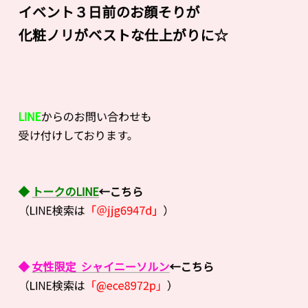
イベント３日前のお顔そりが
化粧ノリがベストな仕上がりに☆
LINE
からのお問い合わせも
受け付けしております。
◆
トークのLINE
←こちら
（LINE検索は
「＠jjg6947d」
）
◆
女性限定 シャイニーソルン
←こちら
（LINE検索は
「@ece8972p」
）