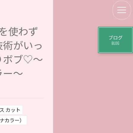
を使わず
ブログ
技術がいっ
BLOG
りボブ♡〜
ラー〜
ス カット
ヘナカラー）