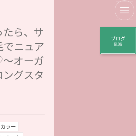
ったら、サ
ブログ
毛でニュア
BLOG
♡～オーガ
ロングスタ
クカラー