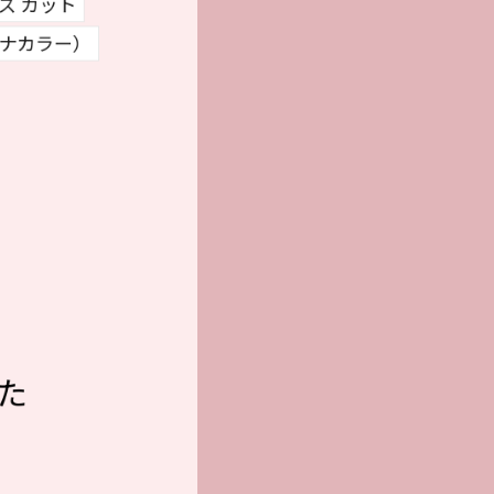
ス カット
ヘナカラー）
た