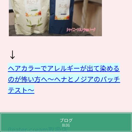
↓
ヘアカラーでアレルギーが出て染める
のが怖い方へ〜ヘナとノジアのパッチ
テスト〜
ブログ
BLOG
βeater-cream取扱店