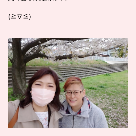
(≧∇≦)