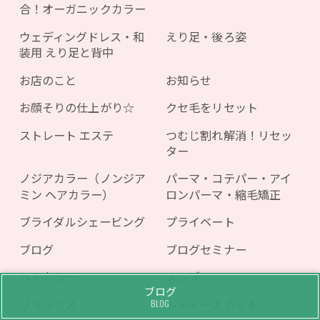
合！オーガニックカラー
ウェディングドレス・和
えり足・後ろ姿
装用 えり足と背中
お店のこと
お知らせ
お顔そりの仕上がり☆
クセ毛をリセット
ストレート エステ
つむじ割れ解消！リセッ
ター
ノジアカラー（ノンジア
パーマ・コテパー・アイ
ミン ヘアカラー）
ロンパーマ・縮毛矯正
ブライダルシェービング
プライベート
ブログ
ブログセミナー
ヘアカラー
メンズ
ブログ
リラックス
レディース カット
BLOG