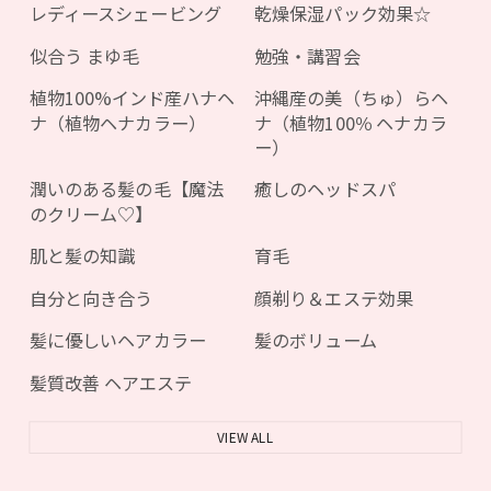
レディースシェービング
乾燥保湿パック効果☆
似合う まゆ毛
勉強・講習会
植物100%インド産ハナヘ
沖縄産の美（ちゅ）らヘ
ナ（植物ヘナカラー）
ナ（植物100％ ヘナカラ
ー）
潤いのある髪の毛【魔法
癒しのヘッドスパ
のクリーム♡】
肌と髪の知識
育毛
自分と向き合う
顔剃り＆エステ効果
髪に優しいヘアカラー
髪のボリューム
髪質改善 ヘアエステ
VIEW ALL