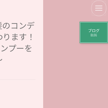
髪のコンデ
ブログ
わります！
BLOG
ャンプーを
～