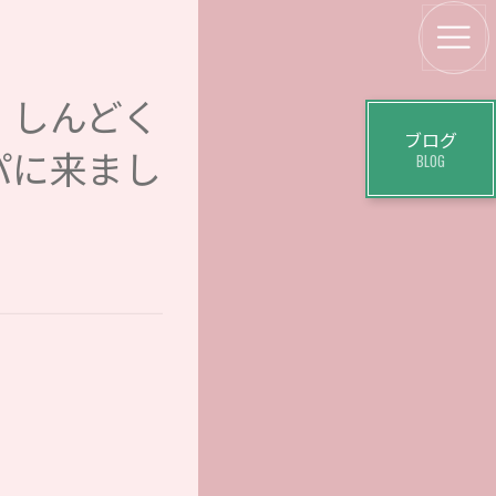
、しんどく
ブログ
パに来まし
BLOG