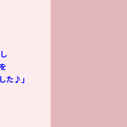
るし
を
した♪」