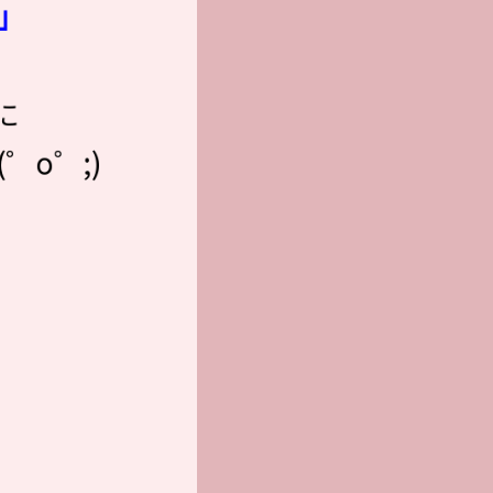
」
に
o゜;)