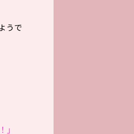
ようで
！」