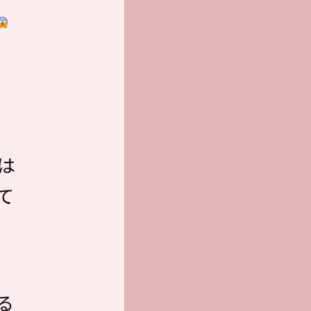
は
て
る