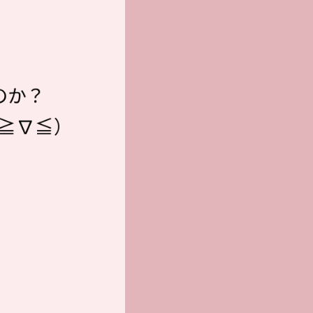
のか？
≧∇≦）