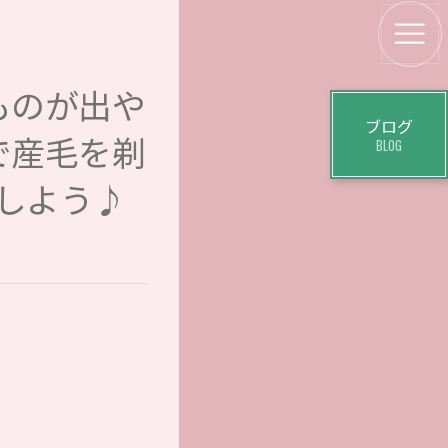
ものが出や
ブログ
で産毛を剃
BLOG
しよう♪