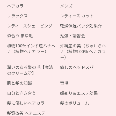
ヘアカラー
メンズ
リラックス
レディース カット
レディースシェービング
乾燥保湿パック効果☆
似合う まゆ毛
勉強・講習会
植物100%インド産ハナヘ
沖縄産の美（ちゅ）らヘ
ナ（植物ヘナカラー）
ナ（植物100％ ヘナカラ
ー）
潤いのある髪の毛【魔法
癒しのヘッドスパ
のクリーム♡】
肌と髪の知識
育毛
自分と向き合う
顔剃り＆エステ効果
髪に優しいヘアカラー
髪のボリューム
髪質改善 ヘアエステ