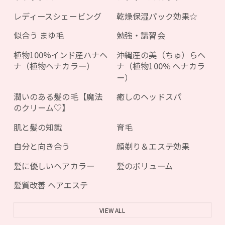
レディースシェービング
乾燥保湿パック効果☆
似合う まゆ毛
勉強・講習会
植物100%インド産ハナヘ
沖縄産の美（ちゅ）らヘ
ナ（植物ヘナカラー）
ナ（植物100％ ヘナカラ
ー）
潤いのある髪の毛【魔法
癒しのヘッドスパ
のクリーム♡】
肌と髪の知識
育毛
自分と向き合う
顔剃り＆エステ効果
髪に優しいヘアカラー
髪のボリューム
髪質改善 ヘアエステ
VIEW ALL