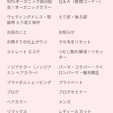
92％オーガニック成分配
Ｑ＆Ａ（質問コーナー）
合！オーガニックカラー
ウェディングドレス・和
えり足・後ろ姿
装用 えり足と背中
お店のこと
お知らせ
お顔そりの仕上がり☆
クセ毛をリセット
ストレート エステ
つむじ割れ解消！リセッ
ター
ノジアカラー（ノンジア
パーマ・コテパー・アイ
ミン ヘアカラー）
ロンパーマ・縮毛矯正
ブライダルシェービング
プライベート
ブログ
ブログセミナー
ヘアカラー
メンズ
リラックス
レディース カット