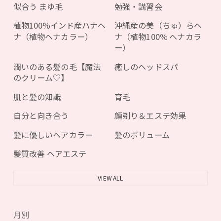
似合う まゆ毛
勉強・講習会
植物100%インド産ハナヘ
沖縄産の美（ちゅ）らヘ
ナ（植物ヘナカラー）
ナ（植物100％ ヘナカラ
ー）
潤いのある髪の毛【魔法
癒しのヘッドスパ
のクリーム♡】
肌と髪の知識
育毛
自分と向き合う
顔剃り＆エステ効果
髪に優しいヘアカラー
髪のボリューム
髪質改善 ヘアエステ
VIEW ALL
月別