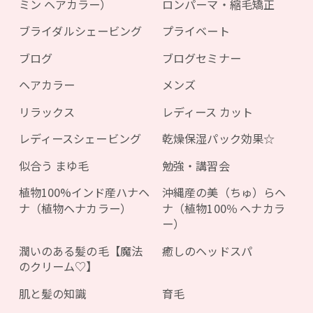
ミン ヘアカラー）
ロンパーマ・縮毛矯正
ブライダルシェービング
プライベート
ブログ
ブログセミナー
ヘアカラー
メンズ
リラックス
レディース カット
レディースシェービング
乾燥保湿パック効果☆
似合う まゆ毛
勉強・講習会
植物100%インド産ハナヘ
沖縄産の美（ちゅ）らヘ
ナ（植物ヘナカラー）
ナ（植物100％ ヘナカラ
ー）
潤いのある髪の毛【魔法
癒しのヘッドスパ
のクリーム♡】
肌と髪の知識
育毛