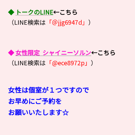
◆
トークのLINE
←こちら
（LINE検索は
「＠jjg6947d」
）
◆
女性限定 シャイニーソルン
←こちら
（LINE検索は
「@ece8972p」
）
女性は個室が１つですので
お早めにご予約を
お願いいたします☆