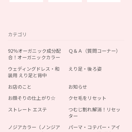
カテゴリ
92％オーガニック成分配
Ｑ＆Ａ（質問コーナー）
合！オーガニックカラー
ウェディングドレス・和
えり足・後ろ姿
装用 えり足と背中
お店のこと
お知らせ
お顔そりの仕上がり☆
クセ毛をリセット
ストレート エステ
つむじ割れ解消！リセッ
ター
ノジアカラー（ノンジア
パーマ・コテパー・アイ