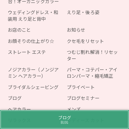
合！オーガニックカラー
ウェディングドレス・和
えり足・後ろ姿
装用 えり足と背中
お店のこと
お知らせ
お顔そりの仕上がり☆
クセ毛をリセット
ストレート エステ
つむじ割れ解消！リセッ
ター
ノジアカラー（ノンジア
パーマ・コテパー・アイ
ミン ヘアカラー）
ロンパーマ・縮毛矯正
ブライダルシェービング
プライベート
ブログ
ブログセミナー
ヘアカラー
メンズ
ブログ
リラックス
レディース カット
BLOG