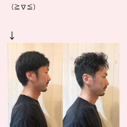
（≧∇≦）
↓