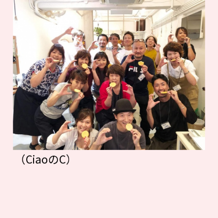
（CiaoのC）