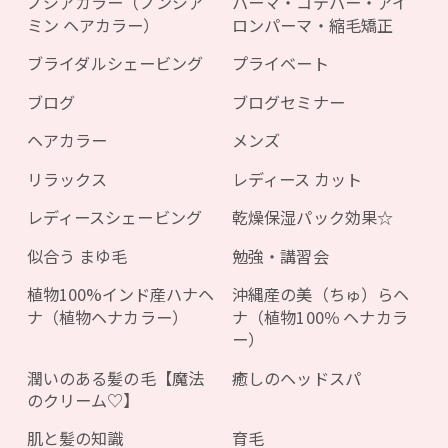
ノジアカラー（ノンジア
パーマ・コテパー・アイ
ミン ヘアカラー）
ロンパーマ・縮毛矯正
ブライダルシェービング
プライベート
ブログ
ブログセミナー
ヘアカラー
メンズ
リラックス
レディース カット
レディースシェービング
乾燥保湿パック効果☆
似合う まゆ毛
勉強・講習会
植物100%インド産ハナヘ
沖縄産の美（ちゅ）らヘ
ナ（植物ヘナカラー）
ナ（植物100％ ヘナカラ
ー）
潤いのある髪の毛【魔法
癒しのヘッドスパ
のクリーム♡】
肌と髪の知識
育毛