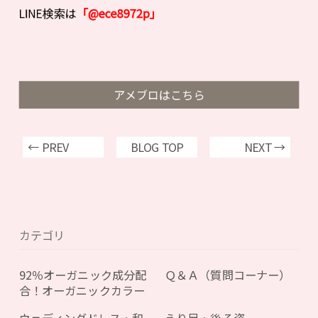
LINE検索は
「@ece8972p」
アメブロはこちら
← PREV
BLOG TOP
NEXT →
カテゴリ
92％オーガニック成分配
Ｑ＆Ａ（質問コーナー）
合！オーガニックカラー
ウェディングドレス・和
えり足・後ろ姿