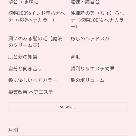
似合う まゆ毛
勉強・講習会
植物100%インド産ハナヘ
沖縄産の美（ちゅ）らヘ
ナ（植物ヘナカラー）
ナ（植物100％ ヘナカラ
ー）
潤いのある髪の毛【魔法
癒しのヘッドスパ
のクリーム♡】
肌と髪の知識
育毛
自分と向き合う
顔剃り＆エステ効果
髪に優しいヘアカラー
髪のボリューム
髪質改善 ヘアエステ
VIEW ALL
月別