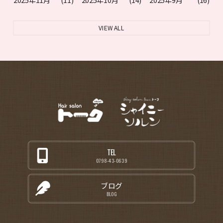
VIEW ALL
TEL
0798-43-0639
ブログ
BLOG