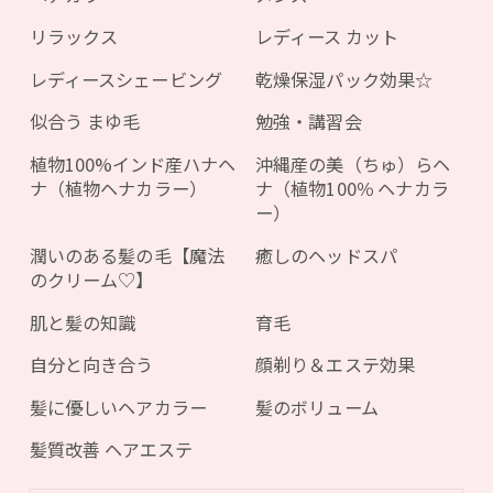
リラックス
レディース カット
レディースシェービング
乾燥保湿パック効果☆
似合う まゆ毛
勉強・講習会
植物100%インド産ハナヘ
沖縄産の美（ちゅ）らヘ
ナ（植物ヘナカラー）
ナ（植物100％ ヘナカラ
ー）
潤いのある髪の毛【魔法
癒しのヘッドスパ
のクリーム♡】
肌と髪の知識
育毛
自分と向き合う
顔剃り＆エステ効果
髪に優しいヘアカラー
髪のボリューム
髪質改善 ヘアエステ