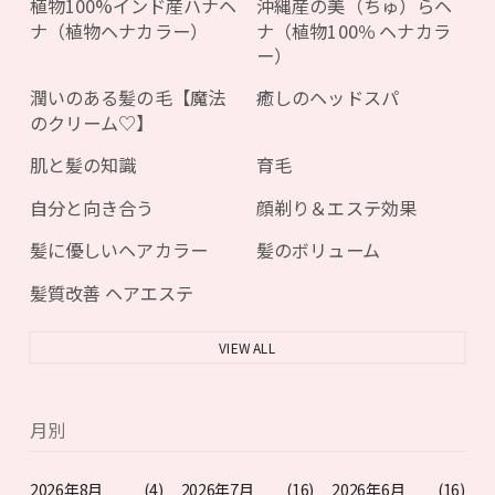
植物100%インド産ハナヘ
沖縄産の美（ちゅ）らヘ
ナ（植物ヘナカラー）
ナ（植物100％ ヘナカラ
ー）
潤いのある髪の毛【魔法
癒しのヘッドスパ
のクリーム♡】
肌と髪の知識
育毛
自分と向き合う
顔剃り＆エステ効果
髪に優しいヘアカラー
髪のボリューム
髪質改善 ヘアエステ
VIEW ALL
月別
2026年8月
(4)
2026年7月
(16)
2026年6月
(16)