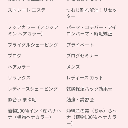
ストレート エステ
つむじ割れ解消！リセッ
ター
ノジアカラー（ノンジア
パーマ・コテパー・アイ
ミン ヘアカラー）
ロンパーマ・縮毛矯正
ブライダルシェービング
プライベート
ブログ
ブログセミナー
ヘアカラー
メンズ
リラックス
レディース カット
レディースシェービング
乾燥保湿パック効果☆
似合う まゆ毛
勉強・講習会
植物100%インド産ハナヘ
沖縄産の美（ちゅ）らヘ
ナ（植物ヘナカラー）
ナ（植物100％ ヘナカラ
ー）