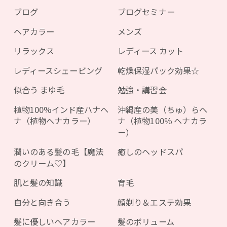
ブログ
ブログセミナー
ヘアカラー
メンズ
リラックス
レディース カット
レディースシェービング
乾燥保湿パック効果☆
似合う まゆ毛
勉強・講習会
植物100%インド産ハナヘ
沖縄産の美（ちゅ）らヘ
ナ（植物ヘナカラー）
ナ（植物100％ ヘナカラ
ー）
潤いのある髪の毛【魔法
癒しのヘッドスパ
のクリーム♡】
肌と髪の知識
育毛
自分と向き合う
顔剃り＆エステ効果
髪に優しいヘアカラー
髪のボリューム