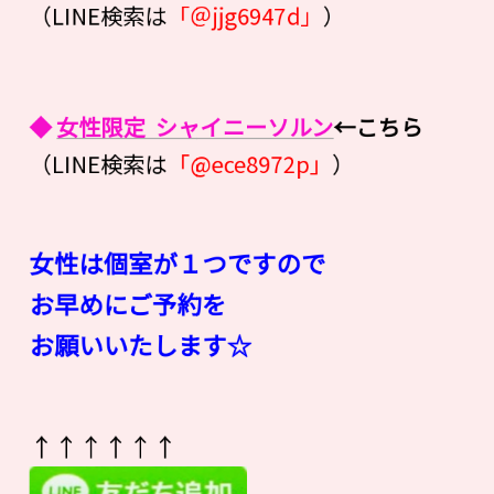
（LINE検索は
「＠jjg6947d」
）
◆
女性限定 シャイニーソルン
←こちら
（LINE検索は
「@ece8972p」
）
女性は個室が１つですので
お早めにご予約を
お願いいたします☆
↑↑↑↑↑↑