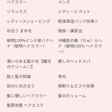
ヘアカラー
メンズ
リラックス
レディース カット
レディースシェービング
乾燥保湿パック効果☆
似合う まゆ毛
勉強・講習会
植物100%インド産ハナヘ
沖縄産の美（ちゅ）らヘ
ナ（植物ヘナカラー）
ナ（植物100％ ヘナカラ
ー）
潤いのある髪の毛【魔法
癒しのヘッドスパ
のクリーム♡】
肌と髪の知識
育毛
自分と向き合う
顔剃り＆エステ効果
髪に優しいヘアカラー
髪のボリューム
髪質改善 ヘアエステ