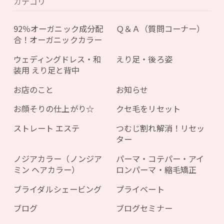
カテゴリ
92％オーガニック成分配
Ｑ＆Ａ（質問コーナー）
合！オーガニックカラー
ウェディングドレス・和
えり足・後ろ姿
装用 えり足と背中
お店のこと
お知らせ
お顔そりの仕上がり☆
クセ毛をリセット
ストレート エステ
つむじ割れ解消！リセッ
ター
ノジアカラー（ノンジア
パーマ・コテパー・アイ
ミン ヘアカラー）
ロンパーマ・縮毛矯正
ブライダルシェービング
プライベート
ブログ
ブログセミナー