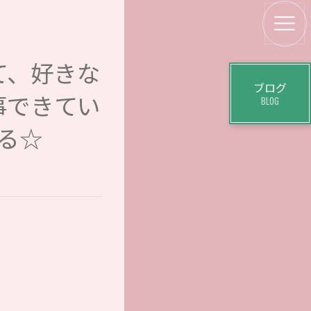
て、好きな
ブログ
事できてい
BLOG
る☆