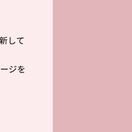
新して
セージを