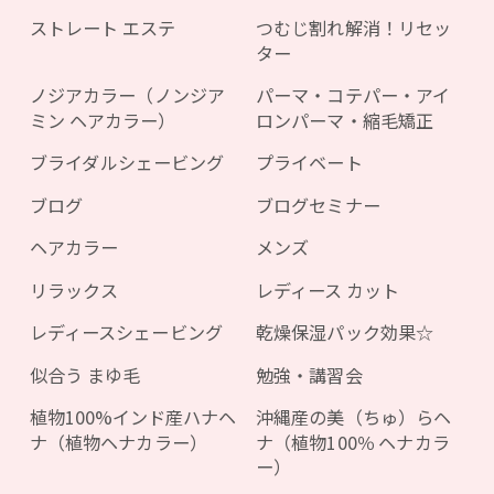
ストレート エステ
つむじ割れ解消！リセッ
ター
ノジアカラー（ノンジア
パーマ・コテパー・アイ
ミン ヘアカラー）
ロンパーマ・縮毛矯正
ブライダルシェービング
プライベート
ブログ
ブログセミナー
ヘアカラー
メンズ
リラックス
レディース カット
レディースシェービング
乾燥保湿パック効果☆
似合う まゆ毛
勉強・講習会
植物100%インド産ハナヘ
沖縄産の美（ちゅ）らヘ
ナ（植物ヘナカラー）
ナ（植物100％ ヘナカラ
ー）