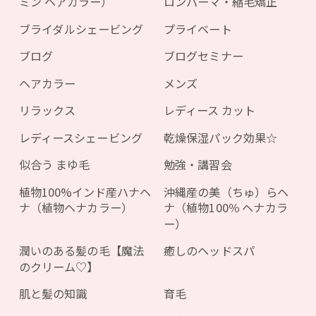
ミン ヘアカラー）
ロンパーマ・縮毛矯正
ブライダルシェービング
プライベート
ブログ
ブログセミナー
ヘアカラー
メンズ
リラックス
レディース カット
レディースシェービング
乾燥保湿パック効果☆
似合う まゆ毛
勉強・講習会
植物100%インド産ハナヘ
沖縄産の美（ちゅ）らヘ
ナ（植物ヘナカラー）
ナ（植物100％ ヘナカラ
ー）
潤いのある髪の毛【魔法
癒しのヘッドスパ
のクリーム♡】
肌と髪の知識
育毛