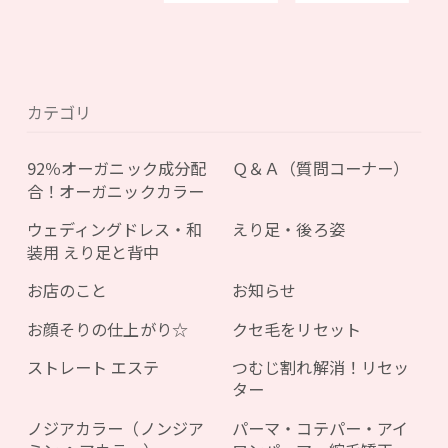
カテゴリ
92％オーガニック成分配
Ｑ＆Ａ（質問コーナー）
合！オーガニックカラー
ウェディングドレス・和
えり足・後ろ姿
装用 えり足と背中
お店のこと
お知らせ
お顔そりの仕上がり☆
クセ毛をリセット
ストレート エステ
つむじ割れ解消！リセッ
ター
ノジアカラー（ノンジア
パーマ・コテパー・アイ