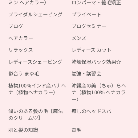
ミン ヘアカラー）
ロンパーマ・縮毛矯正
ブライダルシェービング
プライベート
ブログ
ブログセミナー
ヘアカラー
メンズ
リラックス
レディース カット
レディースシェービング
乾燥保湿パック効果☆
似合う まゆ毛
勉強・講習会
植物100%インド産ハナヘ
沖縄産の美（ちゅ）らヘ
ナ（植物ヘナカラー）
ナ（植物100％ ヘナカラ
ー）
潤いのある髪の毛【魔法
癒しのヘッドスパ
のクリーム♡】
肌と髪の知識
育毛