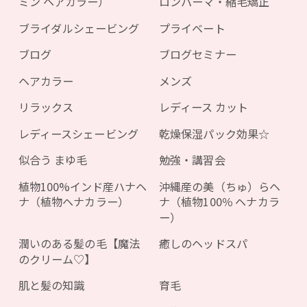
ミン ヘアカラー）
ロンパーマ・縮毛矯正
ブライダルシェービング
プライベート
ブログ
ブログセミナー
ヘアカラー
メンズ
リラックス
レディース カット
レディースシェービング
乾燥保湿パック効果☆
似合う まゆ毛
勉強・講習会
植物100%インド産ハナヘ
沖縄産の美（ちゅ）らヘ
ナ（植物ヘナカラー）
ナ（植物100％ ヘナカラ
ー）
潤いのある髪の毛【魔法
癒しのヘッドスパ
のクリーム♡】
肌と髪の知識
育毛