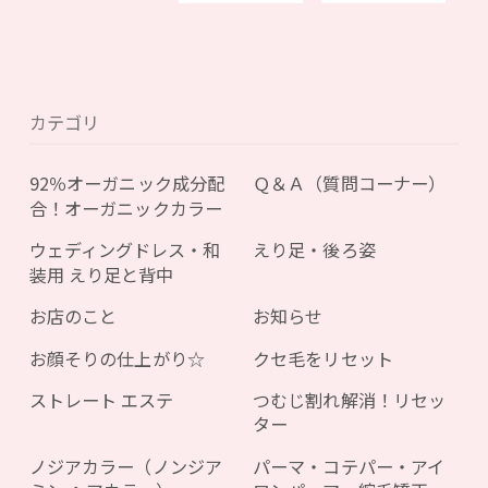
カテゴリ
92％オーガニック成分配
Ｑ＆Ａ（質問コーナー）
合！オーガニックカラー
ウェディングドレス・和
えり足・後ろ姿
装用 えり足と背中
お店のこと
お知らせ
お顔そりの仕上がり☆
クセ毛をリセット
ストレート エステ
つむじ割れ解消！リセッ
ター
ノジアカラー（ノンジア
パーマ・コテパー・アイ