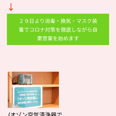
↓
２９日より消毒・換気・マスク装
着でコロナ対策を徹底しながら自
粛営業を始めます
(オゾン空気清浄器で