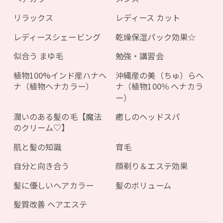
リラックス
レディース カット
レディースシェービング
乾燥保湿パック効果☆
似合う まゆ毛
勉強・講習会
植物100%インド産ハナヘ
沖縄産の美（ちゅ）らヘ
ナ（植物ヘナカラー）
ナ（植物100％ ヘナカラ
ー）
潤いのある髪の毛【魔法
癒しのヘッドスパ
のクリーム♡】
肌と髪の知識
育毛
自分と向き合う
顔剃り＆エステ効果
髪に優しいヘアカラー
髪のボリューム
髪質改善 ヘアエステ