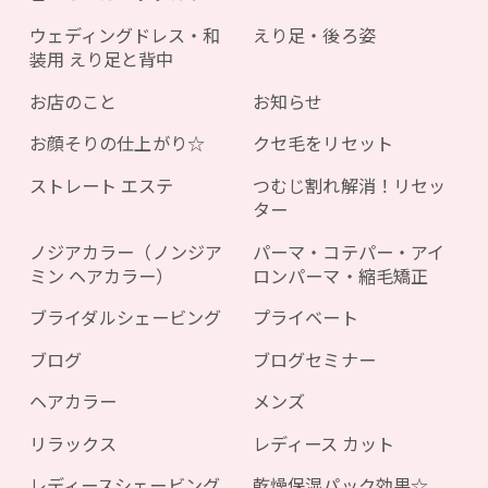
ウェディングドレス・和
えり足・後ろ姿
装用 えり足と背中
お店のこと
お知らせ
お顔そりの仕上がり☆
クセ毛をリセット
ストレート エステ
つむじ割れ解消！リセッ
ター
ノジアカラー（ノンジア
パーマ・コテパー・アイ
ミン ヘアカラー）
ロンパーマ・縮毛矯正
ブライダルシェービング
プライベート
ブログ
ブログセミナー
ヘアカラー
メンズ
リラックス
レディース カット
レディースシェービング
乾燥保湿パック効果☆