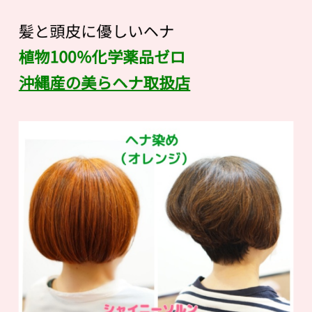
髪と頭皮に優しいヘナ
植物100％化学薬品ゼロ
沖縄産の美らヘナ取扱店