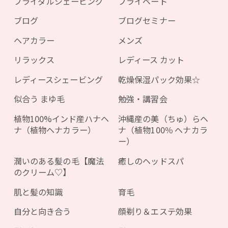
ブライダルシェービング
プライベート
ブログ
ブログセミナー
ヘアカラー
メンズ
リラックス
レディース カット
レディースシェービング
乾燥保湿パック効果☆
似合う まゆ毛
勉強・講習会
植物100%インド産ハナヘ
沖縄産の美（ちゅ）らヘ
ナ（植物ヘナカラー）
ナ（植物100％ ヘナカラ
ー）
潤いのある髪の毛【魔法
癒しのヘッドスパ
のクリーム♡】
肌と髪の知識
育毛
自分と向き合う
顔剃り＆エステ効果