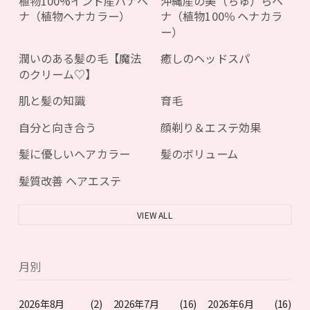
植物100%インド産ハナヘ
沖縄産の美（ちゅ）らヘ
ナ（植物ヘナカラー）
ナ（植物100％ ヘナカラ
ー）
潤いのある髪の毛【魔法
癒しのヘッドスパ
のクリーム♡】
肌と髪の知識
育毛
自分と向き合う
顔剃り＆エステ効果
髪に優しいヘアカラー
髪のボリューム
髪質改善 ヘアエステ
VIEW ALL
月別
2026年8月
(2)
2026年7月
(16)
2026年6月
(16)