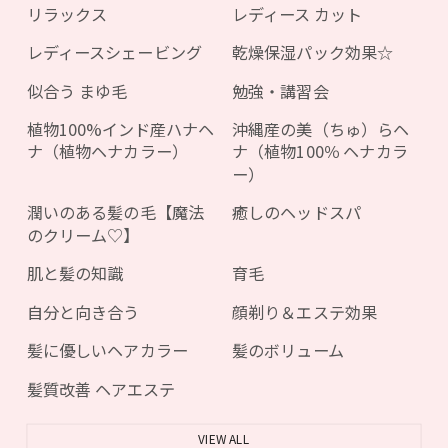
リラックス
レディース カット
レディースシェービング
乾燥保湿パック効果☆
似合う まゆ毛
勉強・講習会
植物100%インド産ハナヘ
沖縄産の美（ちゅ）らヘ
ナ（植物ヘナカラー）
ナ（植物100％ ヘナカラ
ー）
潤いのある髪の毛【魔法
癒しのヘッドスパ
のクリーム♡】
肌と髪の知識
育毛
自分と向き合う
顔剃り＆エステ効果
髪に優しいヘアカラー
髪のボリューム
髪質改善 ヘアエステ
VIEW ALL