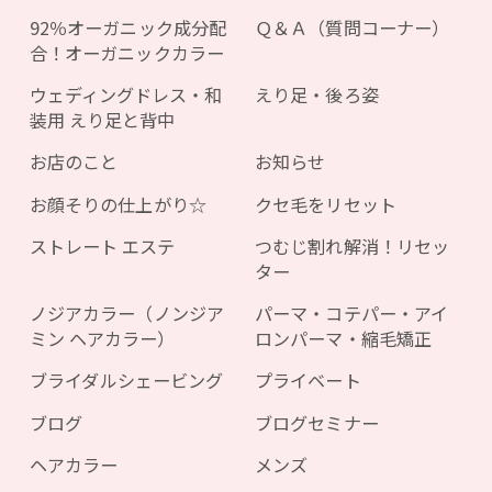
92％オーガニック成分配
Ｑ＆Ａ（質問コーナー）
合！オーガニックカラー
ウェディングドレス・和
えり足・後ろ姿
装用 えり足と背中
お店のこと
お知らせ
お顔そりの仕上がり☆
クセ毛をリセット
ストレート エステ
つむじ割れ解消！リセッ
ター
ノジアカラー（ノンジア
パーマ・コテパー・アイ
ミン ヘアカラー）
ロンパーマ・縮毛矯正
ブライダルシェービング
プライベート
ブログ
ブログセミナー
ヘアカラー
メンズ