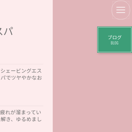
スパ
ブログ
BLOG
、シェービングエス
スパでツヤやかなお
疲れが溜まってい
み解き、ゆるめまし