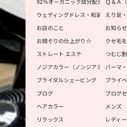
92％オーガニック成分配合！オーガ
Ｑ＆Ａ
ウェディングドレス・和装用 えり足
えり足
お店のこと
お知ら
お顔そりの仕上がり☆
クセ毛
ストレート エステ
つむじ
ノジアカラー（ノンジアミン ヘアカ
パーマ
ブライダルシェービング
プライ
ブログ
ブログ
ヘアカラー
メンズ
リラックス
レディー