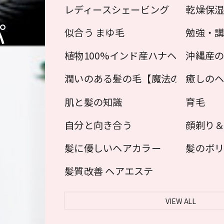
レディースシェービング
乾燥保
パ
似合う まゆ毛
勉強・
植物100%インド産ハナヘナ（植物
沖縄産の
潤いのある髪の毛【魔法のクリーム
癒しの
肌と髪の知識
育毛
自分と向き合う
顔剃り
髪に優しいヘアカラー
髪のボリ
髪質改善 ヘアエステ
VIEW ALL