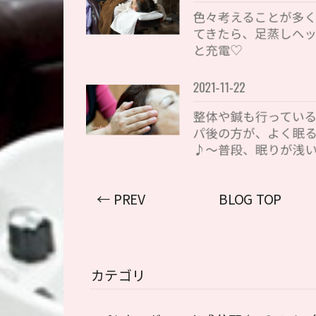
色々考えることが多
てきたら、足蒸しヘ
と充電♡
2021-11-22
整体や鍼も行ってい
パ後の方が、よく眠
♪〜普段、眠りが浅
← PREV
BLOG TOP
カテゴリ