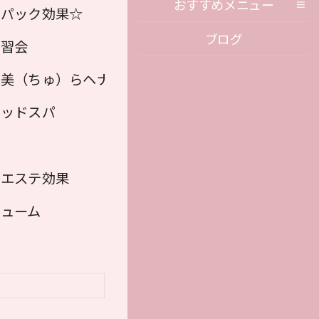
おすすめメニュー
湿パック効果☆
ブログ
講習会
ヘナカラー）
美（ちゅ）らヘナ（植物100％ ヘナカラー）
♡】
ヘッドスパ
＆エステ効果
ューム