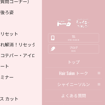
ニックカラー
（質問コーナー）
と背中
・後ろ姿
せ
をリセット
TEL
0798-43-0639
割れ解消！リセッター
ブログ
BLOG
ラー）
・コテパー・アイロンパーマ・縮毛矯正
トップ
ベート
Hair Salon トーク
セミナー
シャイニーソルン
よくある質問
ス カット