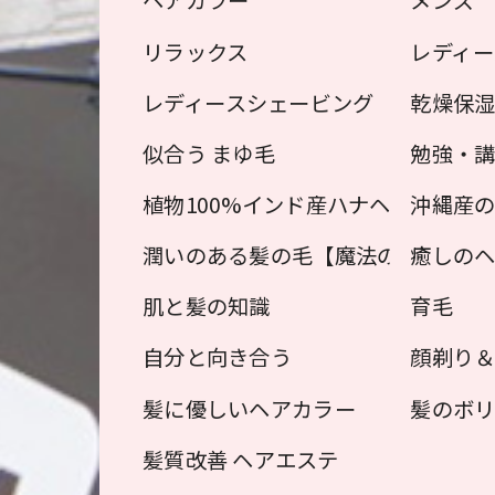
ヘアカラー
メンズ
リラックス
レディー
レディースシェービング
乾燥保
似合う まゆ毛
勉強・
植物100%インド産ハナヘナ（植物
沖縄産の
潤いのある髪の毛【魔法のクリーム
癒しの
肌と髪の知識
育毛
自分と向き合う
顔剃り
髪に優しいヘアカラー
髪のボリ
髪質改善 ヘアエステ