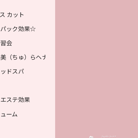
ス カット
湿パック効果☆
講習会
ヘナカラー）
美（ちゅ）らヘナ（植物100％ ヘナカラー）
♡】
ヘッドスパ
＆エステ効果
ューム