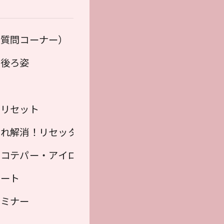
ニックカラー
（質問コーナー）
と背中
・後ろ姿
せ
をリセット
割れ解消！リセッター
ラー）
・コテパー・アイロンパーマ・縮毛矯正
ベート
セミナー