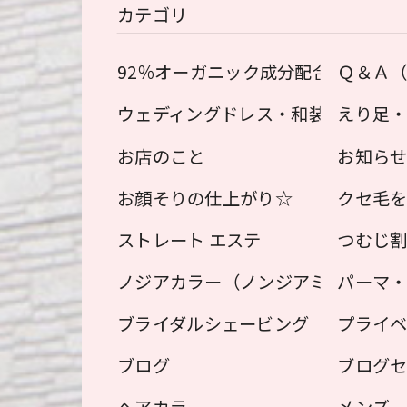
カテゴリ
92％オーガニック成分配合！オーガ
Ｑ＆Ａ
ウェディングドレス・和装用 えり足
えり足
お店のこと
お知ら
お顔そりの仕上がり☆
クセ毛
ストレート エステ
つむじ
ノジアカラー（ノンジアミン ヘアカ
パーマ
ブライダルシェービング
プライ
ブログ
ブログ