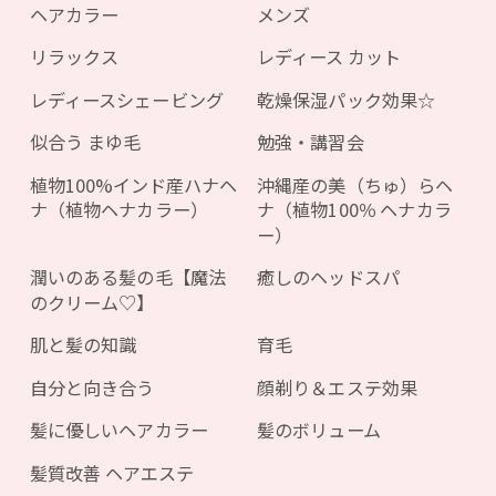
ヘアカラー
メンズ
リラックス
レディース カット
レディースシェービング
乾燥保湿パック効果☆
似合う まゆ毛
勉強・講習会
植物100%インド産ハナヘ
沖縄産の美（ちゅ）らヘ
ナ（植物ヘナカラー）
ナ（植物100％ ヘナカラ
ー）
潤いのある髪の毛【魔法
癒しのヘッドスパ
のクリーム♡】
肌と髪の知識
育毛
自分と向き合う
顔剃り＆エステ効果
髪に優しいヘアカラー
髪のボリューム
髪質改善 ヘアエステ