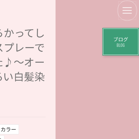
らかってし
ブログ
スプレーで
BLOG
た♪〜オー
るい白髪染
クカラー