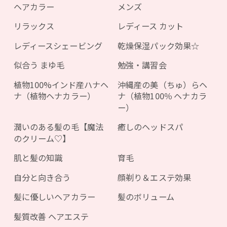
ヘアカラー
メンズ
リラックス
レディース カット
レディースシェービング
乾燥保湿パック効果☆
似合う まゆ毛
勉強・講習会
植物100%インド産ハナヘ
沖縄産の美（ちゅ）らヘ
ナ（植物ヘナカラー）
ナ（植物100％ ヘナカラ
ー）
潤いのある髪の毛【魔法
癒しのヘッドスパ
のクリーム♡】
肌と髪の知識
育毛
自分と向き合う
顔剃り＆エステ効果
髪に優しいヘアカラー
髪のボリューム
髪質改善 ヘアエステ