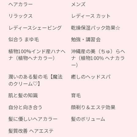
ヘアカラー
メンズ
リラックス
レディース カット
レディースシェービング
乾燥保湿パック効果☆
似合う まゆ毛
勉強・講習会
植物100%インド産ハナヘ
沖縄産の美（ちゅ）らヘ
ナ（植物ヘナカラー）
ナ（植物100％ ヘナカラ
ー）
潤いのある髪の毛【魔法
癒しのヘッドスパ
のクリーム♡】
肌と髪の知識
育毛
自分と向き合う
顔剃り＆エステ効果
髪に優しいヘアカラー
髪のボリューム
髪質改善 ヘアエステ