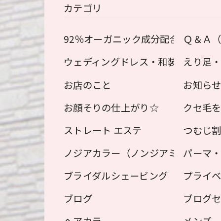
カテゴリ
92％オーガニック成分配合！オーガ
Ｑ＆Ａ
ウェディングドレス・和装用 えり足
えり足
お店のこと
お知ら
お顔そりの仕上がり☆
クセ毛
ストレート エステ
つむじ
ノジアカラー（ノンジアミン ヘアカ
パーマ
ブライダルシェービング
プライ
ブログ
ブログ