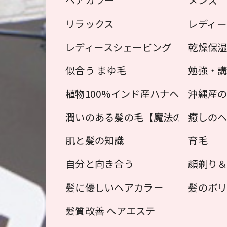
ヘアカラー
メンズ
リラックス
レディー
レディースシェービング
乾燥保
似合う まゆ毛
勉強・
植物100%インド産ハナヘナ（植物
沖縄産の
潤いのある髪の毛【魔法のクリーム
癒しの
肌と髪の知識
育毛
自分と向き合う
顔剃り
髪に優しいヘアカラー
髪のボリ
髪質改善 ヘアエステ