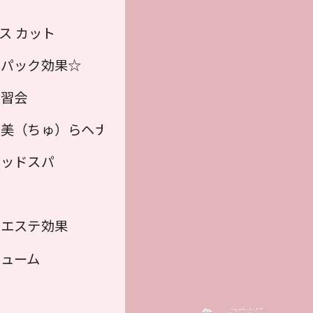
ス カット
湿パック効果☆
講習会
ヘナカラー）
美（ちゅ）らヘナ（植物100％ ヘナカラー）
♡】
ヘッドスパ
＆エステ効果
ューム