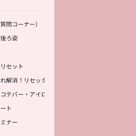
ニックカラー
（質問コーナー）
と背中
・後ろ姿
せ
をリセット
割れ解消！リセッター
ラー）
・コテパー・アイロンパーマ・縮毛矯正
ベート
セミナー