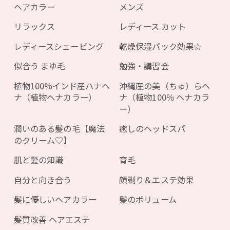
ヘアカラー
メンズ
リラックス
レディース カット
レディースシェービング
乾燥保湿パック効果☆
似合う まゆ毛
勉強・講習会
植物100%インド産ハナヘ
沖縄産の美（ちゅ）らヘ
ナ（植物ヘナカラー）
ナ（植物100％ ヘナカラ
ー）
潤いのある髪の毛【魔法
癒しのヘッドスパ
のクリーム♡】
肌と髪の知識
育毛
自分と向き合う
顔剃り＆エステ効果
髪に優しいヘアカラー
髪のボリューム
髪質改善 ヘアエステ