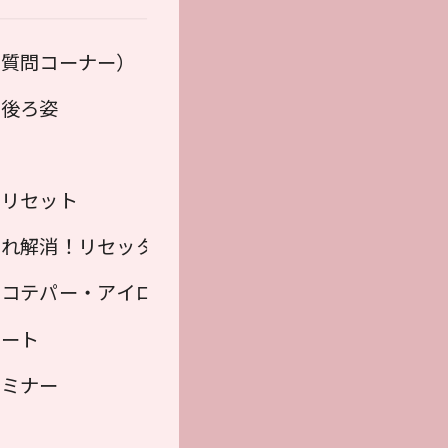
ニックカラー
（質問コーナー）
と背中
・後ろ姿
せ
をリセット
割れ解消！リセッター
ラー）
・コテパー・アイロンパーマ・縮毛矯正
ベート
セミナー