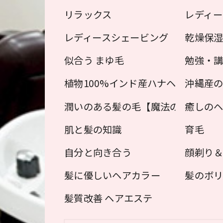
リラックス
レディー
レディースシェービング
乾燥保
似合う まゆ毛
勉強・
植物100%インド産ハナヘナ（植物
沖縄産の
潤いのある髪の毛【魔法のクリーム
癒しの
肌と髪の知識
育毛
自分と向き合う
顔剃り
髪に優しいヘアカラー
髪のボリ
髪質改善 ヘアエステ