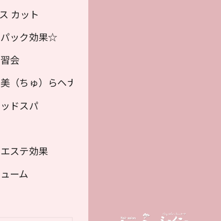
ス カット
湿パック効果☆
講習会
ヘナカラー）
美（ちゅ）らヘナ（植物100％ ヘナカラー）
♡】
ヘッドスパ
＆エステ効果
ューム