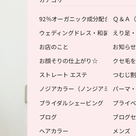
92％オーガニック成分配合！オーガ
Ｑ＆Ａ
ウェディングドレス・和装用 えり足
えり足
お店のこと
お知ら
お顔そりの仕上がり☆
クセ毛
ストレート エステ
つむじ
ノジアカラー（ノンジアミン ヘアカ
パーマ
ブライダルシェービング
プライ
ブログ
ブログ
ヘアカラー
メンズ