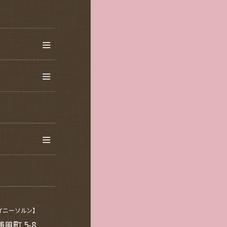
ャイニーソルン】
風町 5-8